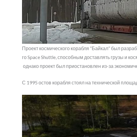
Проект космического корабля “Байкал” был разра
го Space Shuttle, способным доставлять грузы и к
однако проект был приостановлен из-за экономиче
С 1995 остов корабля стоял на технической площа