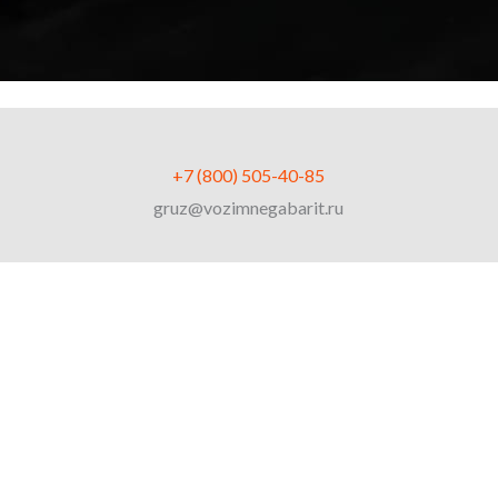
+7 (800) 505-40-85
gruz@vozimnegabarit.ru
© 2026 | ВозимНегабарит