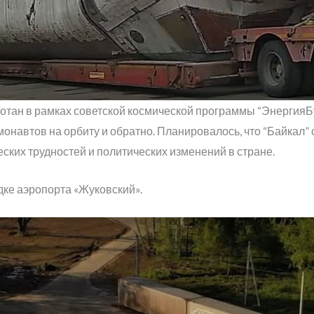
ботан в рамках советской космической программы “ЭнергияБ
осмонавтов на орбиту и обратно. Планировалось, что “Байкал
ских трудностей и политических изменений в стране.
дке аэропорта «Жуковский».