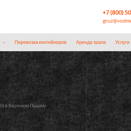
+7 (800) 5
gruz@vozimn
Перевозка контейнеров
Аренда трала
Услуги
2.0) в Верхнюю Пышму