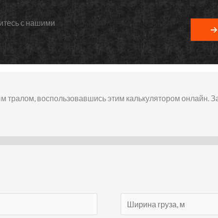
итесь с нашими
ым тралом, воспользовавшись этим калькулятором онлайн. З