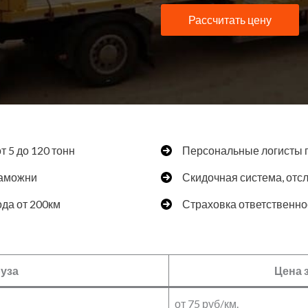
Рассчитать цену
 5 до 120 тонн
Персональные логисты п
таможни
Скидочная система, отс
да от 200км
Страховка ответственнос
руза
Цена 
от 75 руб/км.