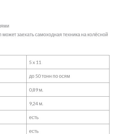
лями
 может заехать самоходная техника на колёсной
5 x 11
до 50 тонн по осям
0,89 м.
9,24 м.
есть
есть