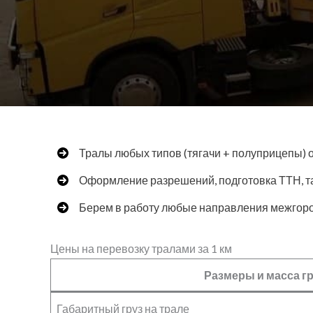
Тралы любых типов (тягачи + полуприцепы) от
Оформление разрешений, подготовка ТТН, 
Берем в работу любые направления межгоро
Цены на перевозку тралами за 1 км
Размеры и масса г
Габаритный груз на трале