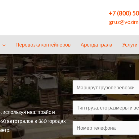
+7 (800) 5
gruz@vozimn
Перевозка контейнеров
Аренда трала
Услуги
, используя наш прайс и
160 автотралов в 360 городах
метр.