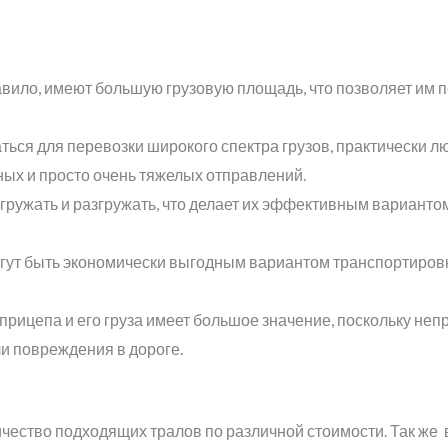
авило, имеют большую грузовую площадь, что позволяет им п
ться для перевозки широкого спектра грузов, практически л
ных и просто очень тяжелых отправлений.
ружать и разгружать, что делает их эффективным вариантом
ут быть экономически выгодным вариантом транспортировк
рицепа и его груза имеет большое значение, поскольку неп
ли повреждения в дороге.
чество подходящих тралов по различной стоимости. Так же 