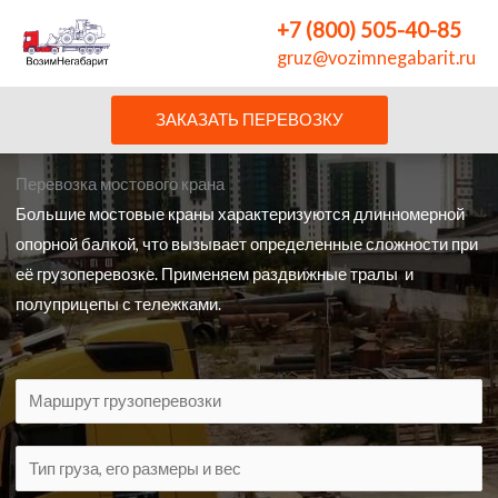
Перейти
+7 (800) 505-40-85
к
gruz@vozimnegabarit.ru
содержимому
ЗАКАЗАТЬ ПЕРЕВОЗКУ
Перевозка мостового крана
Большие мостовые краны характеризуются длинномерной
опорной балкой, что вызывает определенные сложности при
её грузоперевозке. Применяем раздвижные тралы и
полуприцепы с тележками.