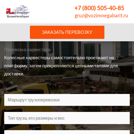
Перейти
+7 (800) 505-40-85
к
gruz@vozimnegabarit.ru
содержимому
ЗАКАЗАТЬ ПЕРЕВОЗКУ
Перевозка харвестера
Колесные харвестеры самостоятельно проезжают на
платформу, затем прикрепляются цепными талами для
доставки.