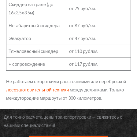
Скиддер на трале (до
от 79 руб/км.
16х3,5х3,5м)
Негабаритный скиддера
от 87 руб/км.
Эвакуатор
от 47 руб/км.
Тяжеловесный скиддер
от 110 руб/км.
+ сопровождение
от 117 руб/км.
Не работаем с короткими расстояниями или переброской
лесозаготовительной техники
между делянками. Только
междугородние маршруты от 300 километров.
Для точно расчета цены транспортировки — свяжитесь с
нашими специалистами!