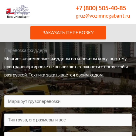
Перейти
+7 (800) 505-40-85
к
gruz@vozimnegabarit.ru
содержимому
ЗАКАЗАТЬ ПЕРЕВОЗКУ
Перевозка скиддера
Многие современные скиддеры на колесном ходу, поэтому
при транспортировке не возникают сложности с погрузкой и
разгрузкой. Техника закатывается своим ходом.